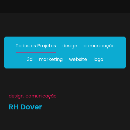
Todos os Projetos
design
comunicação
3d
marketing
website
logo
design, comunicação
RH Dover